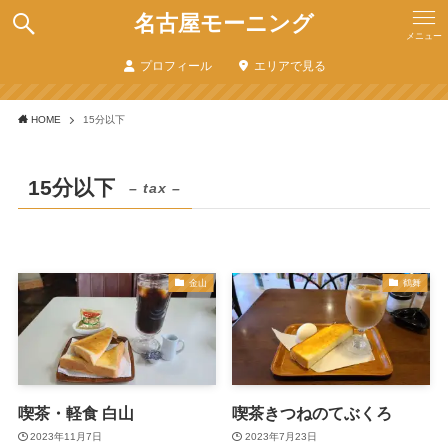
名古屋モーニング
メニュー
プロフィール
エリアで見る
HOME
15分以下
15分以下
– tax –
金山
鶴舞
喫茶・軽食 白山
喫茶きつねのてぶくろ
2023年11月7日
2023年7月23日