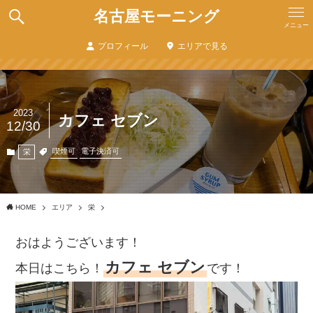
名古屋モーニング
メニュー
プロフィール
エリアで見る
2023
カフェ セブン
12/30
喫煙可
電子決済可
栄
HOME
エリア
栄
おはようございます！
カフェ セブン
本日はこちら！
です！