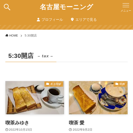
名古屋モーニング
メニュー
プロフィール
エリアで見る
HOME
5:30開店
5:30開店
– tax –
名古屋駅
鶴舞
喫茶みゆき
喫茶 愛
2022年10月15日
2022年9月2日