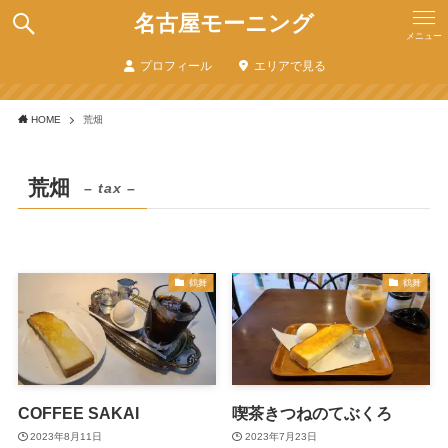
名古屋モーニング
メニュー
プロフィール
エリアで見る
HOME
荒畑
荒畑
– tax –
鶴舞
鶴舞
COFFEE SAKAI
喫茶きつねのてぶくろ
2023年8月11日
2023年7月23日