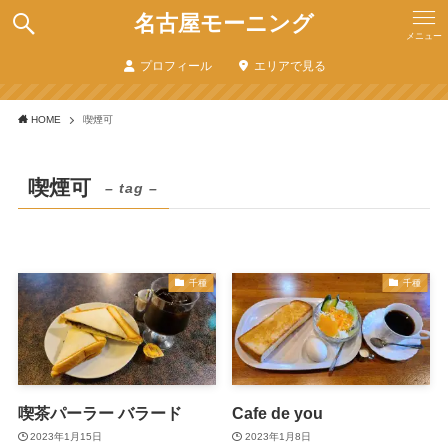
名古屋モーニング
メニュー
プロフィール
エリアで見る
HOME
喫煙可
喫煙可
– tag –
千種
千種
喫茶パーラー バラード
Cafe de you
2023年1月15日
2023年1月8日