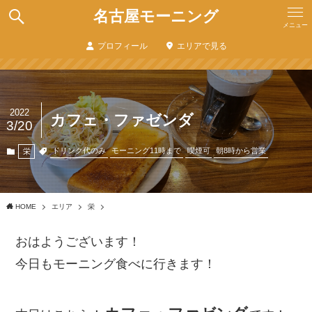
名古屋モーニング
メニュー
プロフィール
エリアで見る
2022
カフェ・ファゼンダ
3/20
ドリンク代のみ
モーニング11時まで
喫煙可
朝8時から営業
栄
HOME
エリア
栄
おはようございます！
今日もモーニング食べに行きます！