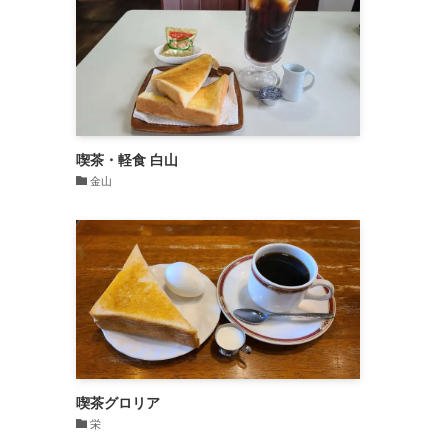
喫茶・軽食 白山
金山
喫茶グロリア
栄