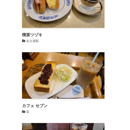
喫茶ツヅキ
名古屋駅
カフェ セブン
栄