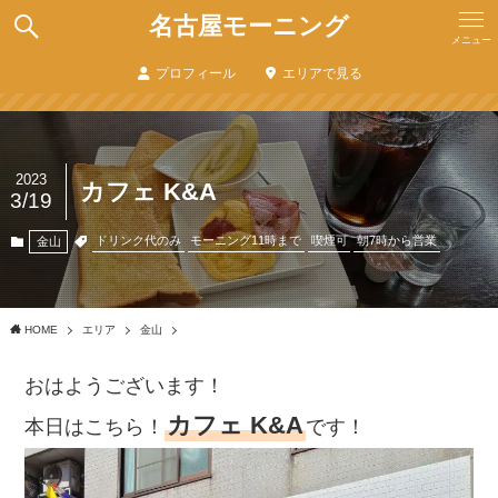
名古屋モーニング
メニュー
プロフィール
エリアで見る
2023
カフェ K&A
3/19
ドリンク代のみ
モーニング11時まで
喫煙可
朝7時から営業
金山
HOME
エリア
金山
おはようございます！
カフェ K&A
本日はこちら！
です！