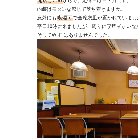
開店は7:30
からで、定休日は日・月です。
内装はモダンな感じで落ち着きますね。
意外にも
喫煙可
で全席灰皿が置かれていまし
平日10時に来ましたが、周りに喫煙者がい
そしてWi-Fiはありませんでした。