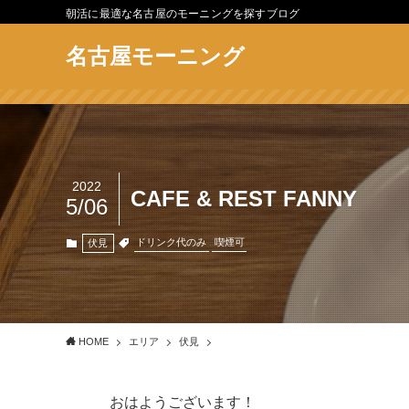
朝活に最適な名古屋のモーニングを探すブログ
名古屋モーニング
2022
CAFE & REST FANNY
5/06
ドリンク代のみ
喫煙可
伏見
HOME
エリア
伏見
おはようございます！