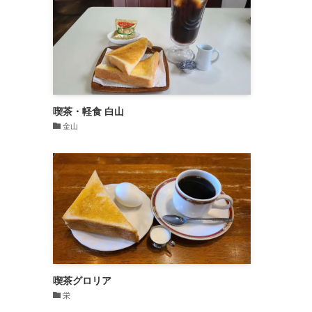
喫茶・軽食 白山
金山
喫茶グロリア
栄