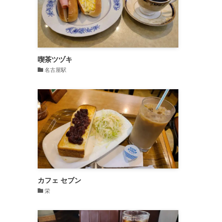
喫茶ツヅキ
名古屋駅
カフェ セブン
栄